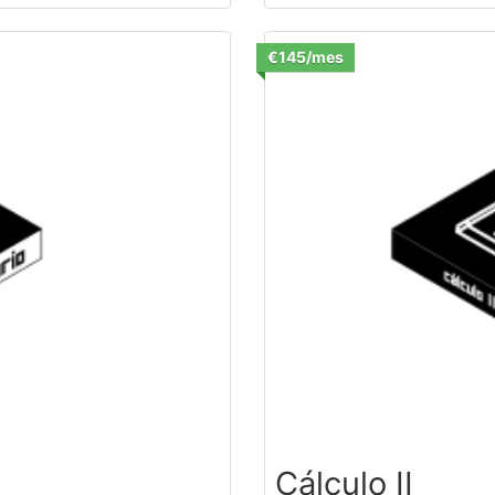
€145/mes
Cálculo II