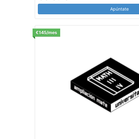
Apúntate
€145/mes