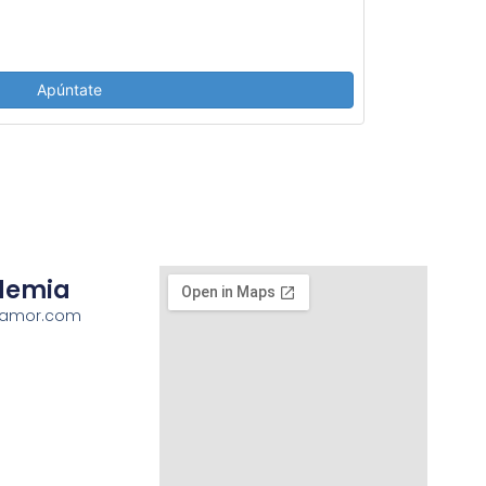
Apúntate
demia
oamor.com