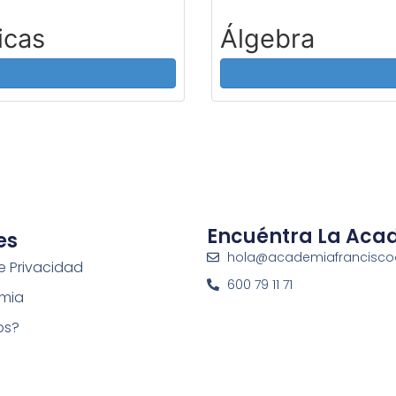
icas
Álgebra
Encuéntra La Aca
es
hola@academiafrancisc
de Privacidad
600 79 11 71
mia
os?