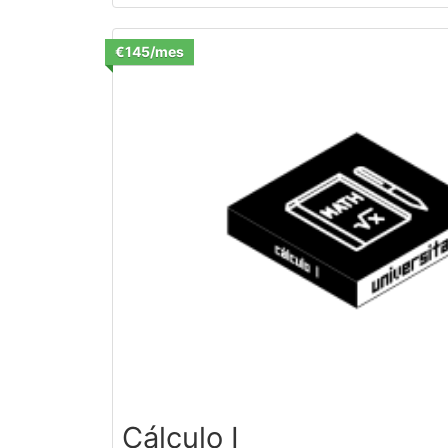
€145/mes
Cálculo I