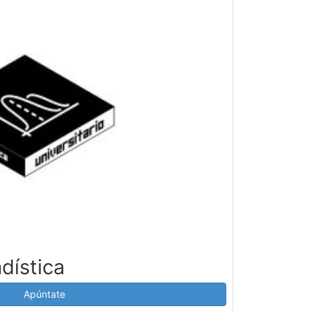
adística
Apúntate